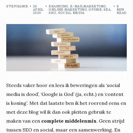
STEPHANIE
26
BRANDING
,
E-MAILMARKETING
,
8
APRIL
ONLINE MARKETING
,
OPINIE
,
SEA
,
MIN
2020
SEO
,
SOCIAL MEDIA
READ
Steeds vaker hoor en lees ik beweringen als ‘social
media is dood’, ‘Google is God’ (ja, echt.) en ‘content
is koning’. Met dat laatste ben ik het roerend eens en
met deze blog wil ik dan ook pleiten gebruik te
maken van een
complete
middelenmix
. Geen strijd
tussen SEO en social, maar een samenwerking. En