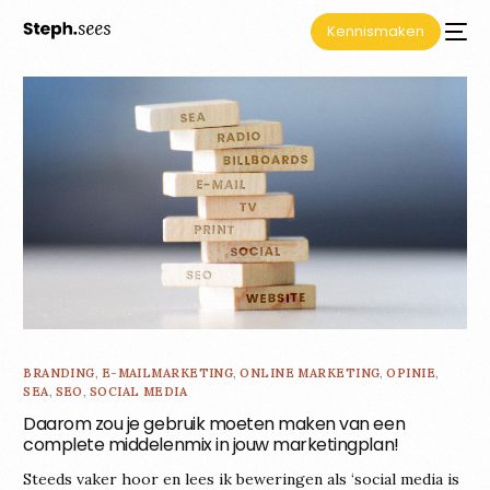
Kennismaken
BRANDING
,
E-MAILMARKETING
,
ONLINE MARKETING
,
OPINIE
,
SEA
,
SEO
,
SOCIAL MEDIA
Daarom zou je gebruik moeten maken van een
complete middelenmix in jouw marketingplan!
Steeds vaker hoor en lees ik beweringen als ‘social media is